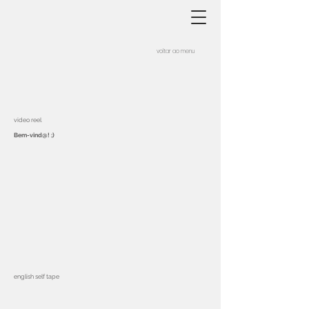
voltar ao menu
video reel
Bem-vind@! ;)
english self tape