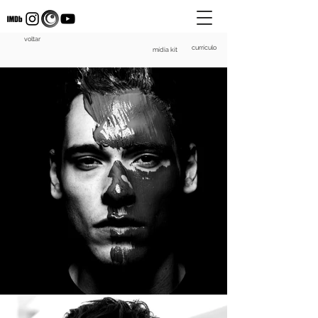
voltar
currículo
mídia kit